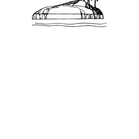
Предлагаем вашему вниманию нашу программу
лояльности «SKETCHES LOYALTY»!
Воспользуйтесь эксклюзивными преимуществами и
скидками, доступными с самого первого статуса Bronze:
Bronze Card (статус от 3-х ночей)
Silver Card (статус от 7-и ночей)
Gold Card (статус от 14-ти ночей)
Club Card (статус от 28-и ночей)
ЗАРЕГИСТРИРОВАТЬСЯ
РЕГИСТРАЦИЯ В
ПРОГРАММЕ